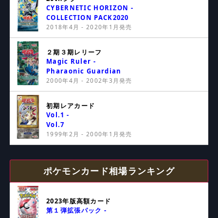
CYBERNETIC HORIZON -
COLLECTION PACK2020
2018年4月 - 2020年1月発売
２期３期レリーフ
Magic Ruler -
Pharaonic Guardian
2000年4月 - 2002年3月発売
初期レアカード
Vol.1 -
Vol.7
1999年2月 - 2000年1月発売
ポケモンカード相場ランキング
2023年版高額カード
第１弾拡張パック -