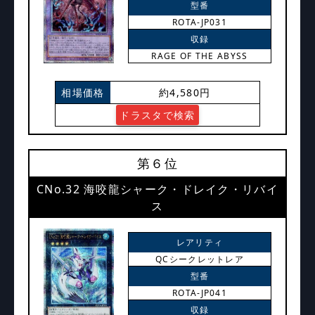
型番
ROTA-JP031
収録
RAGE OF THE ABYSS
相場価格
約4,580円
ドラスタで検索
第６位
CNo.32 海咬龍シャーク・ドレイク・リバイ
ス
レアリティ
QCシークレットレア
型番
ROTA-JP041
収録