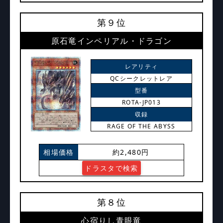
第９位
原石竜インペリアル・ドラゴン
レアリティ
QCシークレットレア
型番
ROTA-JP013
収録
RAGE OF THE ABYSS
相場価格
約2,480円
ドラスタで検索
第８位
心宿りし青眼竜