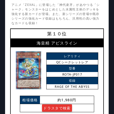
アニメ「ZEXAL」に登場した「神代凌牙」があやつる「シ
ャーク」モンスターをはじめとした水属性主体のデッキを
強化する新カードが登場。また、新シリーズの登場や既存
シリーズの強化カード収録はもちろん、汎用性の高い強力
なカードも収録！
第１０位
海皇精 アビスライン
レアリティ
QCシークレットレア
型番
ROTA-JP017
収録
RAGE OF THE ABYSS
相場価格
約1,980円
ドラスタで検索