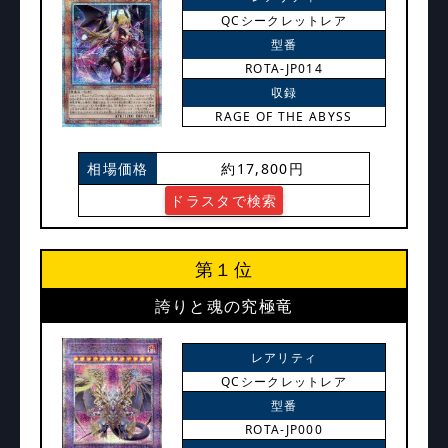
QCシークレットレア
型番
ROTA-JP014
収録
RAGE OF THE ABYSS
相場価格
約17,800円
ドラスタで検索
第１位
誇りと魂の究極竜
レアリティ
QCシークレットレア
型番
ROTA-JP000