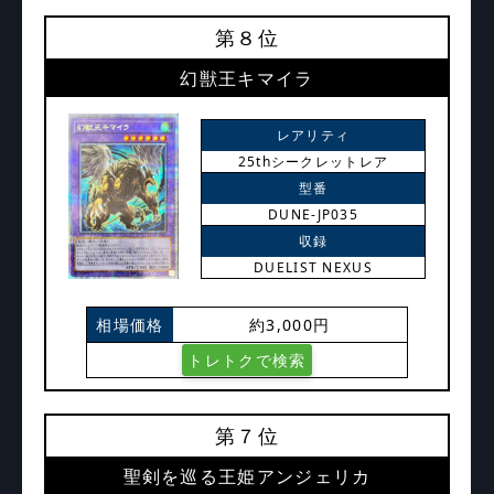
第８位
幻獣王キマイラ
レアリティ
25thシークレットレア
型番
DUNE-JP035
収録
DUELIST NEXUS
相場価格
約3,000円
トレトクで検索
第７位
聖剣を巡る王姫アンジェリカ