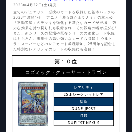
2023年4月22日(土)発売
全てのデュエリスト必携のカードを収録した基本パックの
2023年度第1弾！ アニメ「遊☆戯☆王５D’ｓ」の主人公
「不動遊星」のデッキを強化する新たなカードが登場！ 強
力な効果を持つ切り札も収録され、その戦略の幅が拡がる!!
また、新シリーズの登場や既存シリーズの強化カード収録
はもちろん、汎用性の高い強力なカードも収録！ ウルト
ラ・スーパーなどのレアカード券種増加、25周年を記念し
た特別なレアリティのカードの収録にも注目!!
第１０位
コズミック・クェーサー・ドラゴン
レアリティ
25thシークレットレア
型番
DUNE-JP037
収録
DUELIST NEXUS