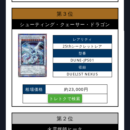
第３位
シューティング・クェーサー・ドラゴン
レアリティ
25thシークレットレア
型番
DUNE-JPS01
収録
DUELIST NEXUS
相場価格
約23,000円
トレトクで検索
第２位
火霊媒師ヒータ