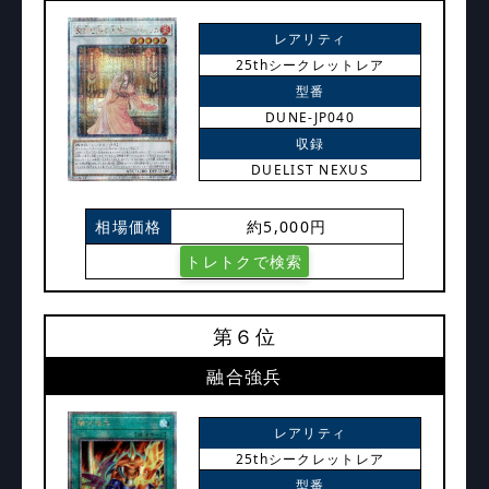
レアリティ
25thシークレットレア
型番
DUNE-JP040
収録
DUELIST NEXUS
相場価格
約5,000円
トレトクで検索
第６位
融合強兵
レアリティ
25thシークレットレア
型番