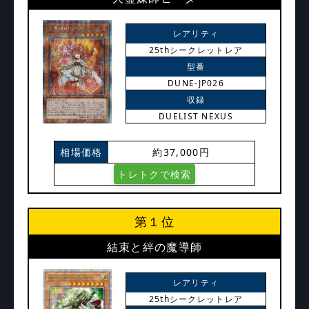
レアリティ
25thシークレットレア
型番
DUNE-JP026
収録
DUELIST NEXUS
相場価格
約37,000円
トレトクで検索
第１位
結束と絆の魔導師
レアリティ
25thシークレットレア