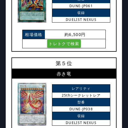
DUNE-JP061
収録
DUELIST NEXUS
相場価格
約6,500円
トレトクで検索
第５位
赤き竜
レアリティ
25thシークレットレア
型番
DUNE-JP038
収録
DUELIST NEXUS