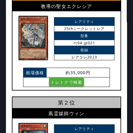
教導の聖女エクレシア
レアリティ
25thシークレットレア
型番
rc04-jp021
収録
レアコレ2023
相場価格
約35,000円
トレトクで検索
第２位
風霊媒師ウィン
レアリティ