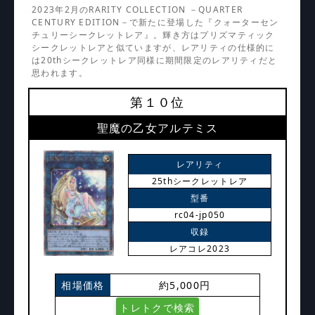
2023年2月のRARITY COLLECTION －QUARTER
CENTURY EDITION－で新たに登場した『クォーターセン
チュリーシークレットレア』。輝き方はプリズマティック
シークレットレアと似ていますが、レアリティの仕様的に
は20thシークレットレア同様に期間限定のレアリティだと
思われます。
第１０位
聖魔の乙女アルテミス
レアリティ
25thシークレットレア
型番
rc04-jp050
収録
レアコレ2023
相場価格
約5,000円
トレトクで検索