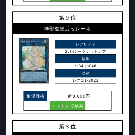
第９位
神聖魔皇后セレーネ
レアリティ
25thシークレットレア
型番
rc04-jp048
収録
レアコレ2023
相場価格
約8,000円
トレトクで検索
第８位