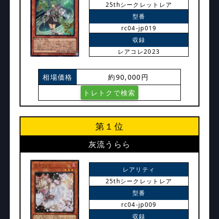
25thシークレットレア
型番
rc04-jp019
収録
レアコレ2023
相場価格
約90,000円
トレトクで検索
第１位
灰流うらら
レアリティ
25thシークレットレア
型番
rc04-jp009
収録