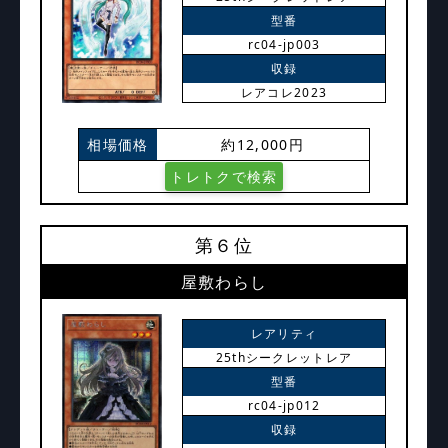
型番
rc04-jp003
収録
レアコレ2023
相場価格
約12,000円
トレトクで検索
第６位
屋敷わらし
レアリティ
25thシークレットレア
型番
rc04-jp012
収録