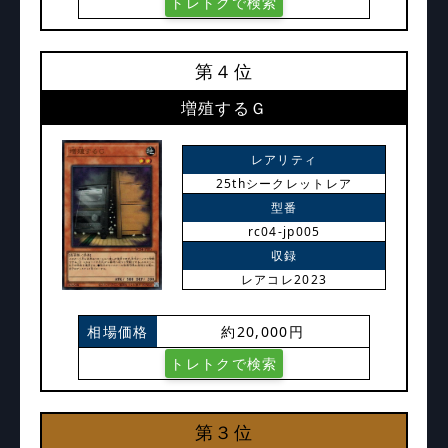
トレトクで検索
第４位
増殖するＧ
レアリティ
25thシークレットレア
型番
rc04-jp005
収録
レアコレ2023
相場価格
約20,000円
トレトクで検索
第３位